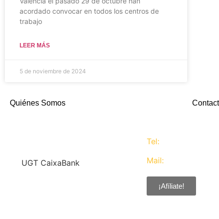
Valencia el pasado 29 de octubre han
acordado convocar en todos los centros de
trabajo
LEER MÁS
5 de noviembre de 2024
Quiénes Somos
Contact
Tel:
637 311 944
Mail:
contacta@ugtc
En
UGT CaixaBank
defendemos los intereses del
conjunto de los trabajadores de
¡Afíliate!
CaixaBank combinando la acción
y la negociación pero siempre