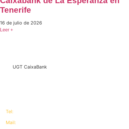
Caixabank de La Esperanza en
Tenerife
16 de julio de 2026
Leer +
En
UGT CaixaBank
defendemos los intereses del conjunto de los
trabajadores de CaixaBank combinando la acción y
la negociación pero siempre priorizando la búsqueda
del consenso y de Acuerdos Laborales.
Tel:
637 311 944
Mail:
contacta@ugtcaixabank.org