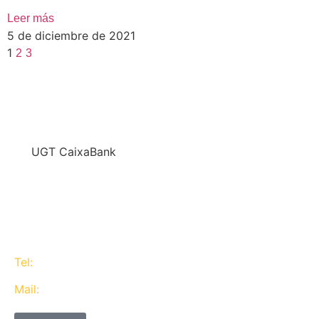
Leer más
5 de diciembre de 2021
1
2
3
En
UGT CaixaBank
defendemos los intereses del conjunto de los
trabajadores de CaixaBank combinando la acción y
la negociación pero siempre priorizando la búsqueda
del consenso y de Acuerdos Laborales.
Tel:
637 311 944
Mail:
contacta@ugtcaixabank.org