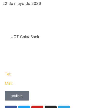
22 de mayo de 2026
En
UGT CaixaBank
defendemos los intereses del conjunto de los
trabajadores de CaixaBank combinando la acción y
la negociación pero siempre priorizando la búsqueda
del consenso y de Acuerdos Laborales.
Tel:
637 311 944
Mail:
contacta@ugtcaixabank.org
¡Afíliate!