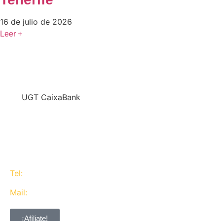
16 de julio de 2026
Leer +
En
UGT CaixaBank
defendemos los intereses del conjunto de los
trabajadores de CaixaBank combinando la acción y
la negociación pero siempre priorizando la búsqueda
del consenso y de Acuerdos Laborales.
Tel:
637 311 944
Mail:
contacta@ugtcaixabank.org
¡Afíliate!