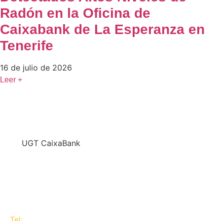
Radón en la Oficina de
Caixabank de La Esperanza en
Tenerife
16 de julio de 2026
Leer +
En
UGT CaixaBank
defendemos los intereses del conjunto de los
trabajadores de CaixaBank combinando la acción y
la negociación pero siempre priorizando la búsqueda
del consenso y de Acuerdos Laborales.
Tel:
637 311 944