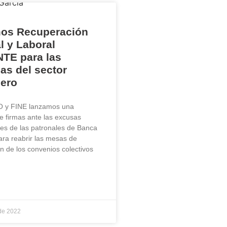
mos Recuperación
al y Laboral
TE para las
las del sector
iero
 y FINE lanzamos una
e firmas ante las excusas
les de las patronales de Banca
ara reabrir las mesas de
n de los convenios colectivos
 de 2022