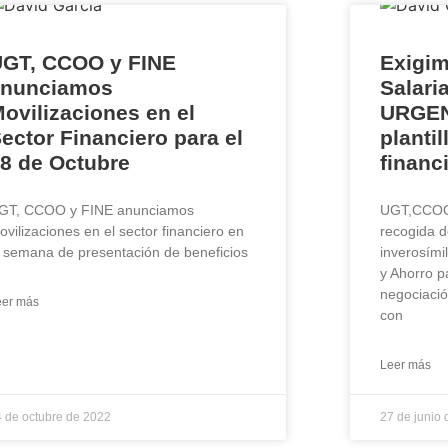
UGT, CCOO y FINE
Exigi
anunciamos
Salari
ovilizaciones en el
URGEN
ector Financiero para el
plantil
8 de Octubre
financ
GT, CCOO y FINE anunciamos
UGT,CCOO
ovilizaciones en el sector financiero en
recogida d
a semana de presentación de beneficios
inverosími
y Ahorro p
negociació
eer más
con
Leer más
4 de octubre de 2022
27 de junio