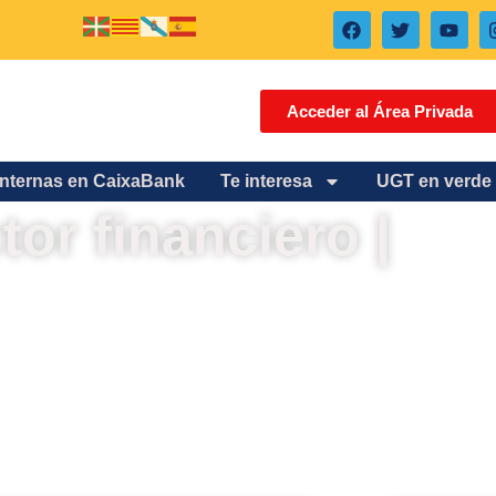
Acceder al Área Privada
internas en CaixaBank
Te interesa
UGT en verde
ctor financiero |