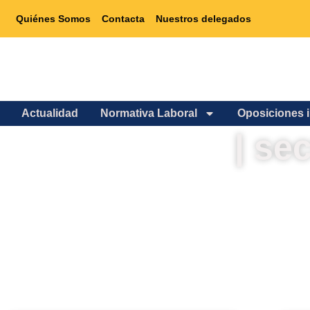
Quiénes Somos
Contacta
Nuestros delegados
Actualidad
Normativa Laboral
Oposiciones 
| se