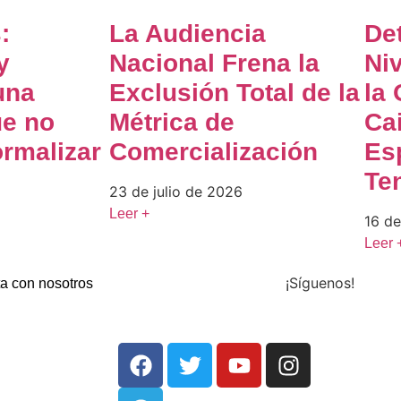
:
La Audiencia
De
y
Nacional Frena la
Ni
una
Exclusión Total de la
la 
ue no
Métrica de
Ca
rmalizar
Comercialización
Es
Ten
23 de julio de 2026
Leer +
16 de
Leer 
¡Síguenos!
a con nosotros
aixabank.org