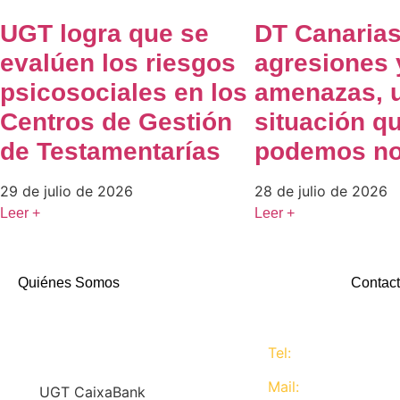
UGT logra que se
DT Canarias
evalúen los riesgos
agresiones 
psicosociales en los
amenazas, 
Centros de Gestión
situación q
de Testamentarías
podemos no
29 de julio de 2026
28 de julio de 2026
Leer +
Leer +
Quiénes Somos
Contact
Tel:
637 311 944
Mail:
contacta@ugtc
En
UGT CaixaBank