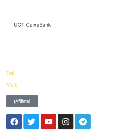
En
UGT CaixaBank
defendemos los intereses del conjunto de los
trabajadores de CaixaBank combinando la acción y
la negociación pero siempre priorizando la búsqueda
del consenso y de Acuerdos Laborales.
Tel:
637 311 944
Mail:
contacta@ugtcaixabank.org
¡Afíliate!