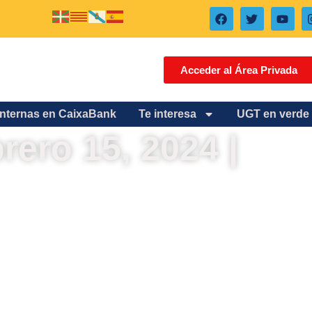
Acceder al Área Privada
internas en CaixaBank
Te interesa
UGT en verde
brero 15, 2024 |