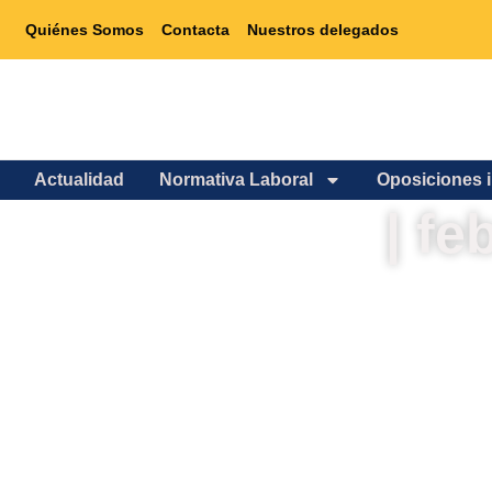
Quiénes Somos
Contacta
Nuestros delegados
Actualidad
Normativa Laboral
Oposiciones 
| fe