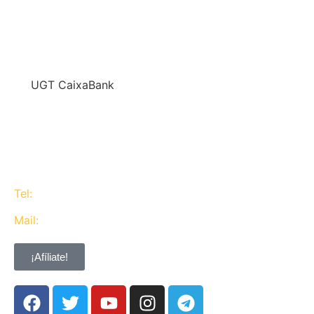
En
UGT CaixaBank
defendemos los intereses del conjunto de los
trabajadores de CaixaBank combinando la acción y
la negociación pero siempre priorizando la búsqueda
del consenso y de Acuerdos Laborales.
Tel:
637 311 944
Mail:
contacta@ugtcaixabank.org
¡Afíliate!