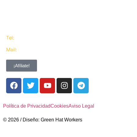
trabajadores de CaixaBank combinando la acción y
la negociación pero siempre priorizando la búsqueda
del consenso y de Acuerdos Laborales.
Tel:
637 311 944
Mail:
contacta@ugtcaixabank.org
¡Afíliate!
Política de Privacidad
Cookies
Aviso Legal
© 2026 / Diseño: Green Hat Workers