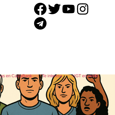
rnas en CaixaBank
Te interesa
UGT en verde