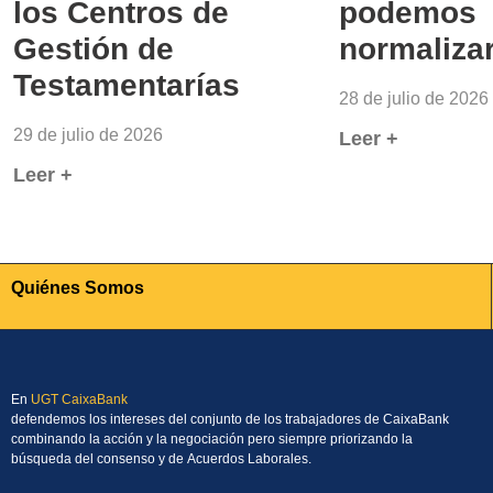
los Centros de
podemos
Gestión de
normaliza
Testamentarías
28 de julio de 2026
29 de julio de 2026
Leer +
Leer +
Quiénes Somos
En
UGT CaixaBank
defendemos los intereses del conjunto de los trabajadores de CaixaBank
combinando la acción y la negociación pero siempre priorizando la
búsqueda del consenso y de Acuerdos Laborales.