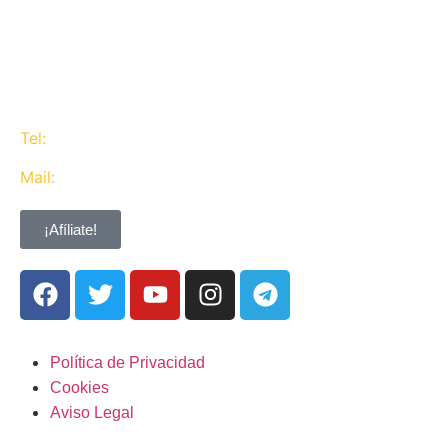
defendemos los intereses del conjunto de los
trabajadores de CaixaBank combinando la acción y
la negociación pero siempre priorizando la búsqueda
del consenso y de Acuerdos Laborales.
Tel:
637 311 944
Mail:
contacta@ugtcaixabank.org
¡Afíliate!
Política de Privacidad
Cookies
Aviso Legal