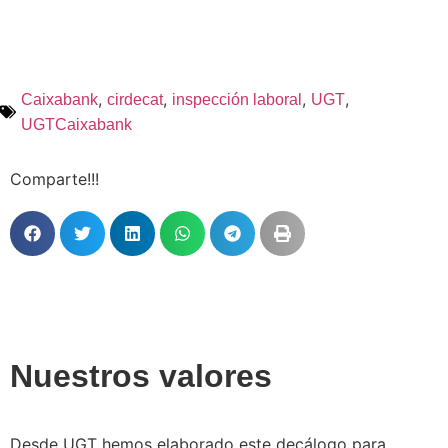
,
,
,
,
Caixabank
cirdecat
inspección laboral
UGT
UGTCaixabank
Comparte!!!
Nuestros valores
Desde UGT hemos elaborado este decálogo para