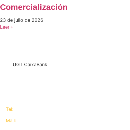
Comercialización
23 de julio de 2026
Leer +
En
UGT CaixaBank
defendemos los intereses del conjunto de los
trabajadores de CaixaBank combinando la acción y
la negociación pero siempre priorizando la búsqueda
del consenso y de Acuerdos Laborales.
Tel:
637 311 944
Mail:
contacta@ugtcaixabank.org