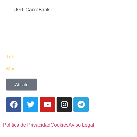
En
UGT CaixaBank
defendemos los intereses del conjunto de los
trabajadores de CaixaBank combinando la acción y
la negociación pero siempre priorizando la búsqueda
del consenso y de Acuerdos Laborales.
Tel:
637 311 944
Mail:
contacta@ugtcaixabank.org
¡Afíliate!
Política de Privacidad
Cookies
Aviso Legal