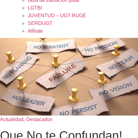
Guía de transición justa
LGTBI
JUVENTUD – UGT RUGE
SERDUGT
Afíliate
,
Actualidad
Destacados
Que No te Confundan!