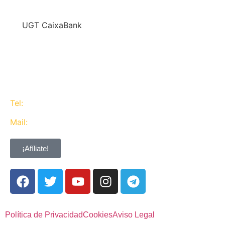
En
UGT CaixaBank
defendemos los intereses del conjunto de los
trabajadores de CaixaBank combinando la acción y
la negociación pero siempre priorizando la búsqueda
del consenso y de Acuerdos Laborales.
Tel:
637 311 944
Mail:
contacta@ugtcaixabank.org
¡Afíliate!
Política de Privacidad
Cookies
Aviso Legal