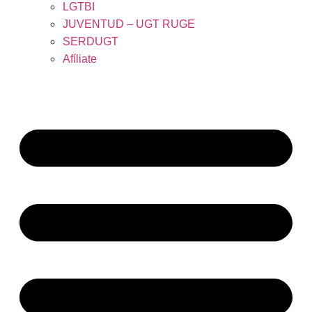
LGTBI
JUVENTUD – UGT RUGE
SERDUGT
Afíliate