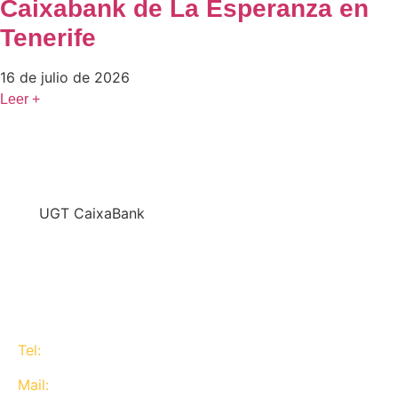
Caixabank de La Esperanza en
Tenerife
16 de julio de 2026
Leer +
En
UGT CaixaBank
defendemos los intereses del conjunto de los
trabajadores de CaixaBank combinando la acción y
la negociación pero siempre priorizando la búsqueda
del consenso y de Acuerdos Laborales.
Tel:
637 311 944
Mail:
contacta@ugtcaixabank.org