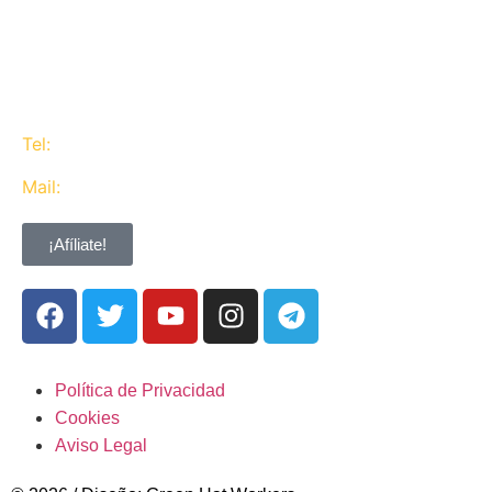
defendemos los intereses del conjunto de los
trabajadores de CaixaBank combinando la acción y
la negociación pero siempre priorizando la búsqueda
del consenso y de Acuerdos Laborales.
Tel:
637 311 944
Mail:
contacta@ugtcaixabank.org
¡Afíliate!
Política de Privacidad
Cookies
Aviso Legal