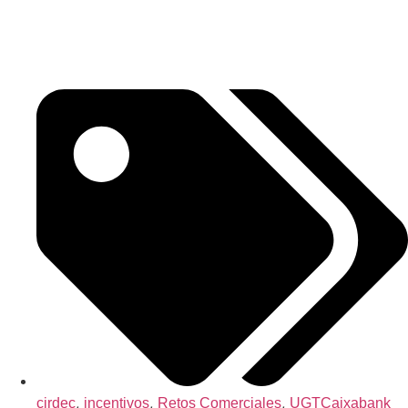
,
,
,
cirdec
incentivos
Retos Comerciales
UGTCaixabank