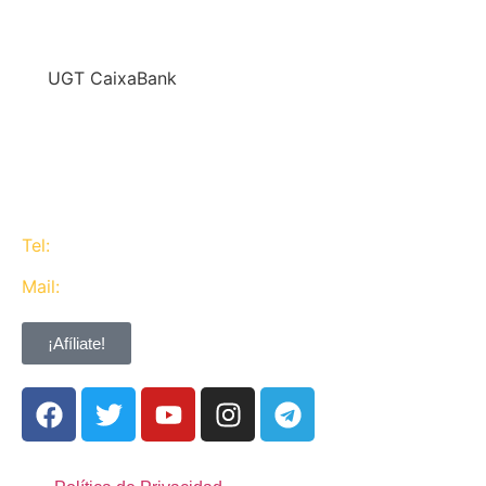
En
UGT CaixaBank
defendemos los intereses del conjunto de los
trabajadores de CaixaBank combinando la acción y
la negociación pero siempre priorizando la búsqueda
del consenso y de Acuerdos Laborales.
Tel:
637 311 944
Mail:
contacta@ugtcaixabank.org
¡Afíliate!