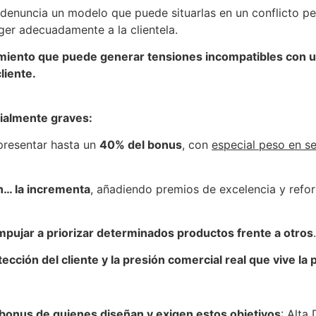
denuncia un modelo que puede situarlas en un conflicto pe
ger adecuadamente a la clientela.
uimiento que puede generar tensiones incompatibles con 
liente.
ialmente graves:
presentar hasta un
40% del bonus
, con
especial peso en s
n… la incrementa
, añadiendo premios de excelencia y refo
pujar a priorizar determinados productos frente a otros
.
cción del cliente y la presión comercial real que vive la pl
 bonus de quienes diseñan y exigen estos objetivos
: Alta