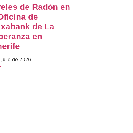
veles de Radón en
Oficina de
ixabank de La
peranza en
erife
 julio de 2026
+