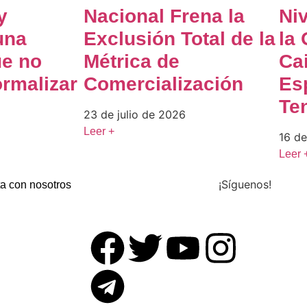
y
Nacional Frena la
Ni
una
Exclusión Total de la
la 
ue no
Métrica de
Ca
rmalizar
Comercialización
Es
Ten
23 de julio de 2026
Leer +
16 de
Leer 
¡Síguenos!
a con nosotros
aixabank.org