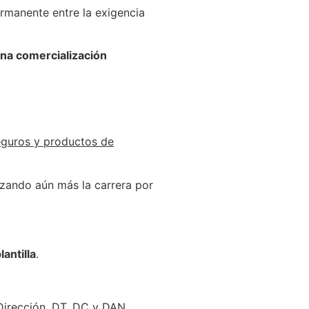
rmanente entre la exigencia
una comercialización
eguros y productos de
rzando aún más la carrera por
antilla
.
 Dirección, DT, DC y DAN.