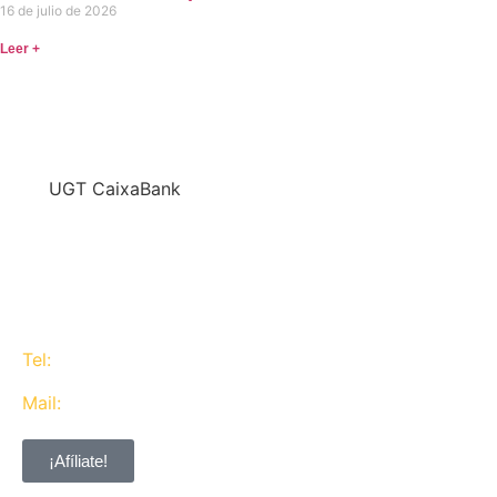
16 de julio de 2026
Leer +
En
UGT CaixaBank
defendemos los intereses del conjunto de los
trabajadores de CaixaBank combinando la acción y
la negociación pero siempre priorizando la búsqueda
del consenso y de Acuerdos Laborales.
Tel:
637 311 944
Mail:
contacta@ugtcaixabank.org
¡Afíliate!