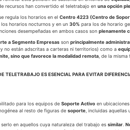
 de recursos han convertido el teletrabajo en
una opción pl
e regula los horarios en el
Centro 4223 (Centro de Soport
los horarios nocturnos y en un
30%
para los de horario g
funciones desempeñadas en ambos casos son
plenamente co
rte a Segmento Empresas
son
principalmente administra
 no están adscritas a carteras ni territorios) como a
equip
mite, sino que favorece la modalidad remota
, de la misma
DE TELETRABAJO ES ESENCIAL PARA EVITAR DIFERENCI
ilitado para los equipos de
Soporte Activo
en ubicaciones 
génea al resto de figuras de
soporte
, incluidas aquellas
 serlo en aquellos cuya naturaleza del trabajo es
similar
.
N