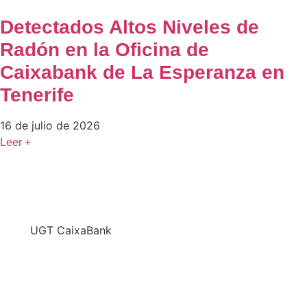
Detectados Altos Niveles de
Radón en la Oficina de
Caixabank de La Esperanza en
Tenerife
16 de julio de 2026
Leer +
En
UGT CaixaBank
defendemos los intereses del conjunto de los
trabajadores de CaixaBank combinando la acción y
la negociación pero siempre priorizando la búsqueda
del consenso y de Acuerdos Laborales.