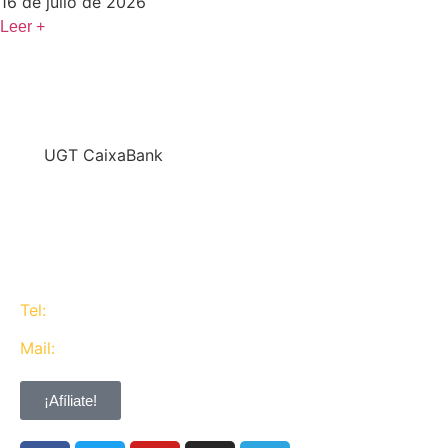
16 de julio de 2026
Leer +
En
UGT CaixaBank
defendemos los intereses del conjunto de los
trabajadores de CaixaBank combinando la acción y
la negociación pero siempre priorizando la búsqueda
del consenso y de Acuerdos Laborales.
Tel:
637 311 944
Mail:
contacta@ugtcaixabank.org
¡Afíliate!