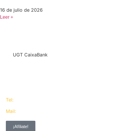
16 de julio de 2026
Leer +
En
UGT CaixaBank
defendemos los intereses del conjunto de los
trabajadores de CaixaBank combinando la acción y
la negociación pero siempre priorizando la búsqueda
del consenso y de Acuerdos Laborales.
Tel:
637 311 944
Mail:
contacta@ugtcaixabank.org
¡Afíliate!