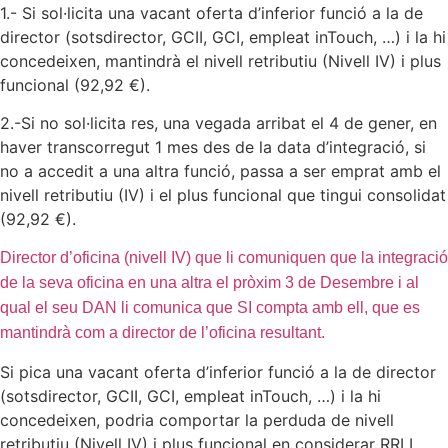
1.- Si sol·licita una vacant oferta d’inferior funció a la de
director (sotsdirector, GCII, GCI, empleat inTouch, …) i la hi
concedeixen, mantindrà el nivell retributiu (Nivell IV) i plus
funcional (92,92 €).
2.-Si no sol·licita res, una vegada arribat el 4 de gener, en
haver transcorregut 1 mes des de la data d’integració, si
no a accedit a una altra funció, passa a ser emprat amb el
nivell retributiu (IV) i el plus funcional que tingui consolidat
(92,92 €).
Director d’oficina (nivell IV) que li comuniquen que la integració
de la seva oficina en una altra el pròxim 3 de Desembre i al
qual el seu DAN li comunica que SI compta amb ell, que es
mantindrà com a director de l’oficina resultant.
Si pica una vacant oferta d’inferior funció a la de director
(sotsdirector, GCII, GCI, empleat inTouch, …) i la hi
concedeixen, podria comportar la perduda de nivell
retributiu (Nivell IV) i plus funcional en considerar RRLL