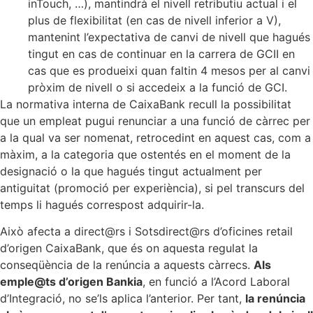
inTouch, …), mantindrà el nivell retributiu actual i el
plus de flexibilitat (en cas de nivell inferior a V),
mantenint l’expectativa de canvi de nivell que hagués
tingut en cas de continuar en la carrera de GCII en
cas que es produeixi quan faltin 4 mesos per al canvi
pròxim de nivell o si accedeix a la funció de GCI.
La normativa interna de CaixaBank recull la possibilitat
que un empleat pugui renunciar a una funció de càrrec per
a la qual va ser nomenat, retrocedint en aquest cas, com a
màxim, a la categoria que ostentés en el moment de la
designació o la que hagués tingut actualment per
antiguitat (promoció per experiència), si pel transcurs del
temps li hagués correspost adquirir-la.
Això afecta a direct@rs i Sotsdirect@rs d’oficines retail
d’origen CaixaBank, que és on aquesta regulat la
conseqüència de la renúncia a aquests càrrecs.
Als
emple@ts d’origen Bankia
, en funció a l’Acord Laboral
d’Integració, no se’ls aplica l’anterior. Per tant,
la renúncia