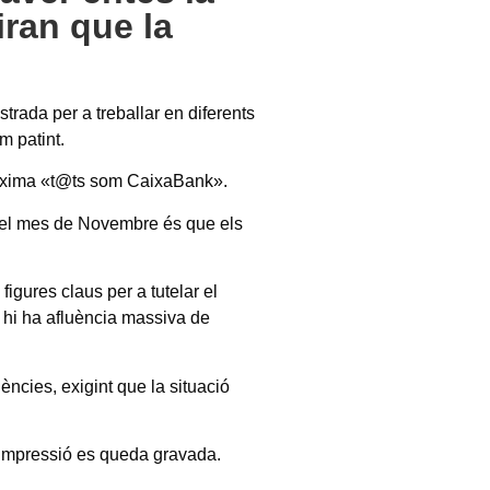
iran que la
trada per a treballar en diferents
m patint.
màxima «t@ts som CaixaBank».
e del mes de Novembre és que els
gures claus per a tutelar el
, hi ha afluència massiva de
ències, exigint que la situació
a impressió es queda gravada.