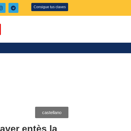
Consigue tus claves
castellano
ver entès la