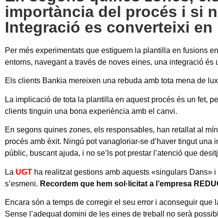
importància del procés i si 
Integració es converteixi en
Per més experimentats que estiguem la plantilla en fusions en 
entorns, navegant a través de noves eines, una integració és un t
Els clients Bankia mereixen una rebuda amb tota mena de lu
La implicació de tota la plantilla en aquest procés és un fet,
clients tinguin una bona experiència amb el canvi.
En segons quines zones, els responsables, han retallat al mín
procés amb èxit. Ningú pot vanagloriar-se d’haver tingut una i
públic, buscant ajuda, i no se’ls pot prestar l’atenció que desit
La
UGT
ha realitzat gestions amb aquests «singulars Dans» i re
s’esmeni.
Recordem que hem sol·licitat a l’empresa REDUC
Encara són a temps de corregir el seu error i aconseguir que 
Sense l’adequat domini de les eines de treball no serà possible