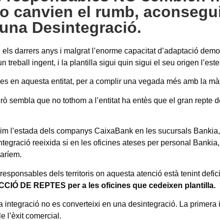
no canvien el rumb, aconsegu
 una Desintegració.
els darrers anys i malgrat l’enorme capacitat d’adaptació demos
reball ingent, i la plantilla sigui quin sigui el seu origen l’este
xes en aquesta entitat, per a complir una vegada més amb la 
 però sembla que no tothom a l’entitat ha entès que el gran rept
im l’estada dels companys CaixaBank en les sucursals Bankia, fi
ntegració reeixida si en les oficines ateses per personal Bankia
jaríem.
sponsables dels territoris on aquesta atenció està tenint defici
CIÓ DE REPTES per a les oficines que cedeixen plantilla.
la integració no es converteixi en una desintegració. La primer
 l’èxit comercial.