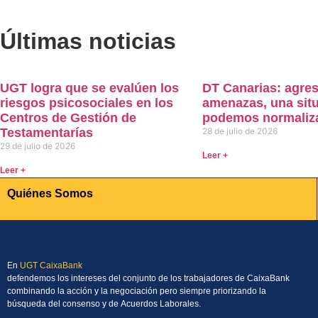
Últimas noticias
UGT logra que se evalúen los
DT Canarias: agres
riesgos psicosociales en los
amenazas, una sit
Centros de Gestión de
podemos normaliz
Testamentarías
28 de julio de 2026
29 de julio de 2026
Leer +
Leer +
Quiénes Somos
En
UGT CaixaBank
defendemos los intereses del conjunto de los trabajadores de CaixaBank
combinando la acción y la negociación pero siempre priorizando la
búsqueda del consenso y de Acuerdos Laborales.