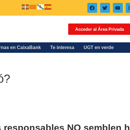
Acceder al Área Privada
ernas en CaixaBank
Te interesa
UGT en verde
ó?
s responsables NO semblen ha