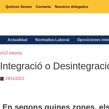
Quiénes Somos
Contacta
Nuestros delegados
Actualidad
Normativa Laboral
Oposiciones int
UGT Informa
Integració o Desintegraci
19/11/2021
En segons quines zones, el