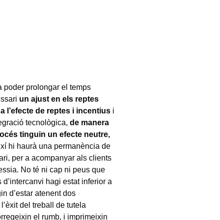
 a poder prolongar el temps
essari
un ajust en els reptes
 l’efecte de reptes i incentius
i
tegració tecnològica,
de manera
rocés tinguin un efecte neutre,
ixí hi haurà una permanència de
ari, per a acompanyar als clients
ssia. No té ni cap ni peus que
d’intercanvi hagi estat inferior a
in d’estar atenent dos
’èxit del treball de tutela
rregeixin el rumb, i imprimeixin