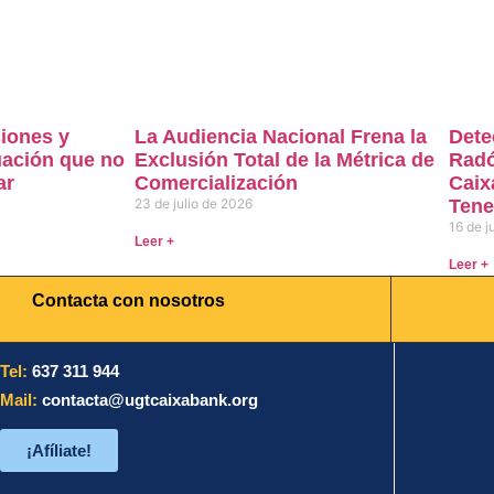
iones y
La Audiencia Nacional Frena la
Dete
uación que no
Exclusión Total de la Métrica de
Radó
ar
Comercialización
Caix
23 de julio de 2026
Tene
16 de j
Leer +
Leer +
Contacta con nosotros
Tel:
637 311 944
Mail:
contacta@ugtcaixabank.org
¡Afíliate!