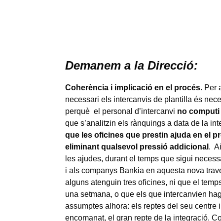
Demanem a la Direcció:
Coherència i implicació en el procés
. Per
necessari els intercanvis de plantilla és nec
perquè el personal d’intercanvi
no computi a
que s’analitzin els rànquings a data de la in
que les oficines que prestin ajuda en el p
eliminant qualsevol pressió addicional
. A
les ajudes, durant el temps que sigui necess
i als companys Bankia en aquesta nova trave
alguns atenguin tres oficines, ni que el temps 
una setmana, o que els que intercanvien hag
assumptes alhora: els reptes del seu centre i l
encomanat, el gran repte de la integració. Co