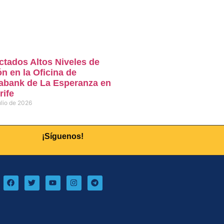
ctados Altos Niveles de
n en la Oficina de
abank de La Esperanza en
rife
ulio de 2026
¡Síguenos!