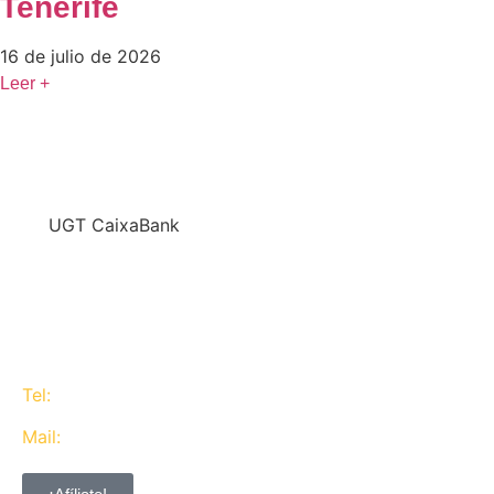
Tenerife
16 de julio de 2026
Leer +
En
UGT CaixaBank
defendemos los intereses del conjunto de los
trabajadores de CaixaBank combinando la acción y
la negociación pero siempre priorizando la búsqueda
del consenso y de Acuerdos Laborales.
Tel:
637 311 944
Mail:
contacta@ugtcaixabank.org