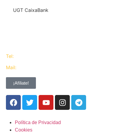
En
UGT CaixaBank
defendemos los intereses del conjunto de los
trabajadores de CaixaBank combinando la acción y
la negociación pero siempre priorizando la búsqueda
del consenso y de Acuerdos Laborales.
Tel:
637 311 944
Mail:
contacta@ugtcaixabank.org
¡Afíliate!
Política de Privacidad
Cookies