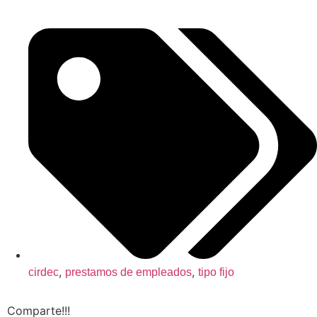
,
,
cirdec
prestamos de empleados
tipo fijo
Comparte!!!