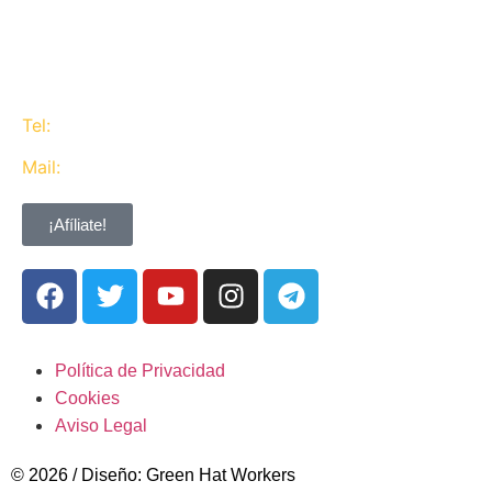
trabajadores de CaixaBank combinando la acción y
la negociación pero siempre priorizando la búsqueda
del consenso y de Acuerdos Laborales.
Tel:
637 311 944
Mail:
contacta@ugtcaixabank.org
¡Afíliate!
Política de Privacidad
Cookies
Aviso Legal
© 2026 / Diseño: Green Hat Workers