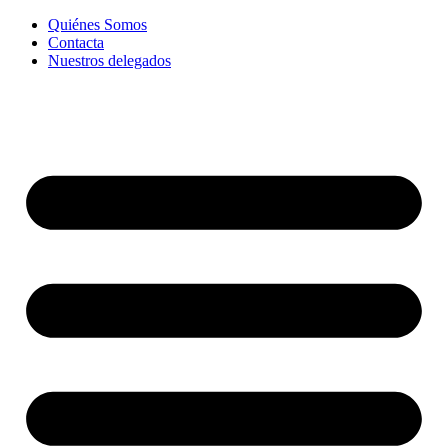
Ir
Quiénes Somos
al
Contacta
contenido
Nuestros delegados