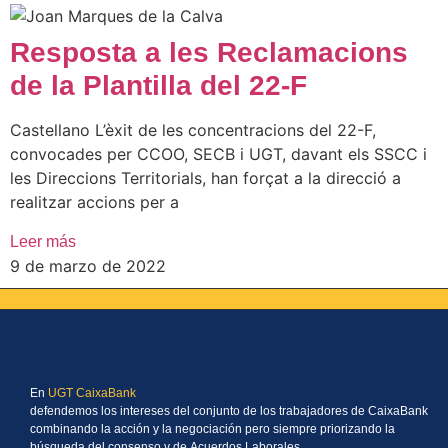
Resposta a les Reclamacions
de la Plantilla del 22-F
Castellano L’èxit de les concentracions del 22-F,
convocades per CCOO, SECB i UGT, davant els SSCC i
les Direccions Territorials, han forçat a la direcció a
realitzar accions per a
Leer más
9 de marzo de 2022
En
UGT CaixaBank
defendemos los intereses del conjunto de los trabajadores de CaixaBank
combinando la acción y la negociación pero siempre priorizando la
búsqueda del consenso y de Acuerdos Laborales.